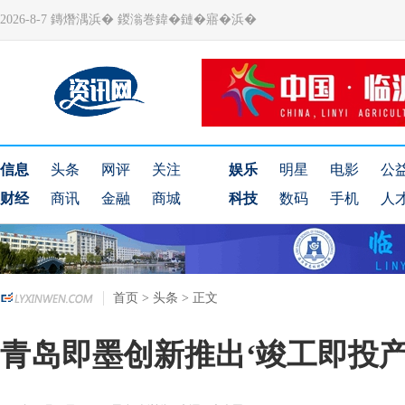
2026-8-7 鏄熸湡浜� 鍐滃巻鍏�鏈�寤�浜�
信息
头条
网评
关注
娱乐
明星
电影
公
财经
商讯
金融
商城
科技
数码
手机
人
首页
>
头条
> 正文
青岛即墨创新推出‘竣工即投产