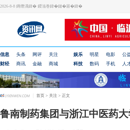
2026-8-8 鏄熸湡鍏� 鍐滃巻鍏�鏈�寤�鍏�
信息
头条
网评
关注
娱乐
明星
电影
公
财经
商讯
金融
商城
科技
数码
手机
人
首页
>
关注
> 正文
鲁南制药集团与浙江中医药大