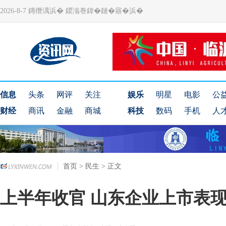
2026-8-7 鏄熸湡浜� 鍐滃巻鍏�鏈�寤�浜�
信息
头条
网评
关注
娱乐
明星
电影
公
财经
商讯
金融
商城
科技
数码
手机
人
首页
>
民生
> 正文
上半年收官 山东企业上市表现