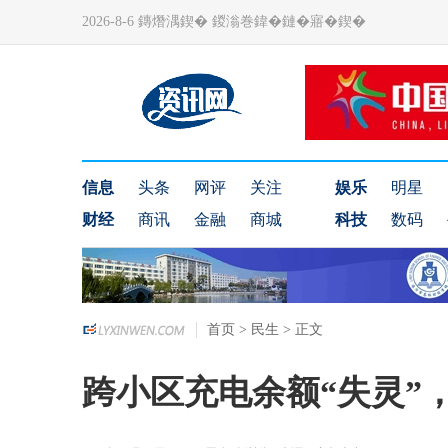
2026-8-6 鏄熸湡鍥� 鍐滃巻鍏�鏈�寤�鍥�
信息
头条
网评
关注
娱乐
明星
财经
商讯
金融
商城
科技
数码
首页
>
民生
> 正文
跨小区充电余额“失灵”