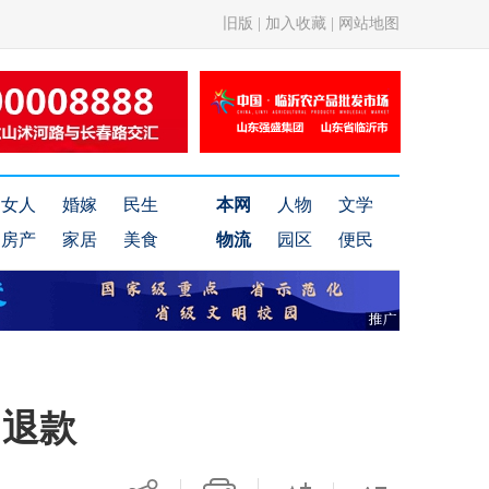
旧版
|
加入收藏
|
网站地图
女人
婚嫁
民生
本网
人物
文学
房产
家居
美食
物流
园区
便民
回退款