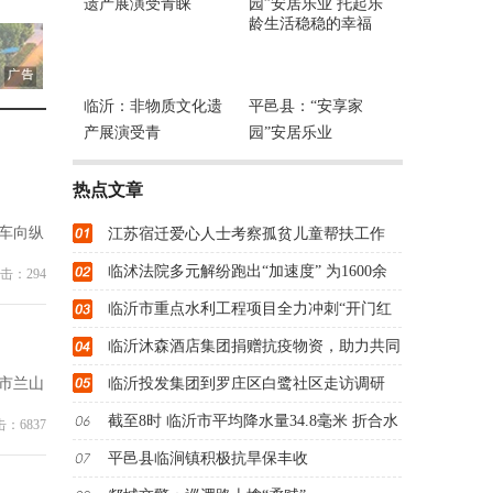
临沂：非物质文化遗
平邑县：“安享家
产展演受青
园”安居乐业
热点文章
车向纵
江苏宿迁爱心人士考察孤贫儿童帮扶工作
临沭法院多元解纷跑出“加速度” 为1600余
击：294
临沂市重点水利工程项目全力冲刺“开门红
临沂沐森酒店集团捐赠抗疫物资，助力共同
市兰山
临沂投发集团到罗庄区白鹭社区走访调研
截至8时 临沂市平均降水量34.8毫米 折合水
：6837
平邑县临涧镇积极抗旱保丰收