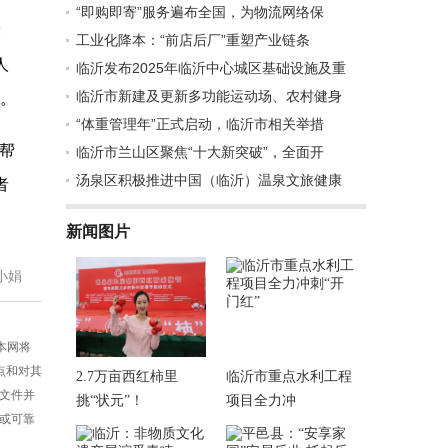
“即购即寄”服务遍布全国，为物流网络保
设
工业化降本：“前店后厂”重塑产业链条
人
临沂发布2025年临沂中心城区基础设施及重
临沂市新建及更新多功能运动场、农村健身
况。
“体重管理年”正式启动，临沂市相关举措
帮
临沂市兰山区聚焦“十大新突破”，全面开
汤泉区积极推进中国（临沂）温泉文旅健康
者
新闻图片
小娟
，本网将
点和对其
2.7万亩西红柿里
临沂市重点水利工程
述文件并
挑“状元”！
项目全力冲
性或可靠