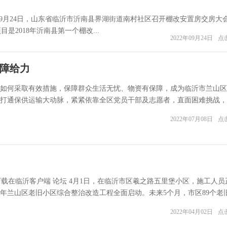
9月24日，山东省临沂市沂南县界湖街道南村社区召开棚改安置房交房大
2018年沂南县第一个棚改...
2022年09月24日
点击
保障给力
如何采取有效措施，保障群众生活无忧、物资有保障，成为临沂市兰山区
打通保供运输大动脉，紧紧依靠全区党员干部及志愿者，直面困难挑战，
2022年07月08日
点击
:42:00 下载在临沂客户端 论坛 4月1日，在临沂市区羲之路五里堡小区，施工人
2年兰山区老旧小区综合整治改造工程全面启动。未来5个月，市区89个老
2022年04月02日
点击