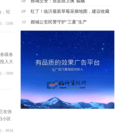
郯城交警：巡逻路上擒“蟊贼”
红了！临沂最新草莓采摘地图，建议收藏
会，社
郯城公安民警守护“三夏”生产
：5268
各级各
投入大
：5909
员正在张
旧小区
：8934