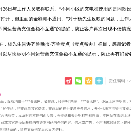
26日与工作人员取得联系。“不同小区的充电桩使用的是同款
打开，但里面的金额却不通用。”对于杨先生反映的问题，工作
不同运营商充值金额不互通”的提醒，防止客户再次出现不便情
午，杨先生告诉齐鲁晚报·齐鲁壹点《壹点帮办》栏目，感谢记者
可以尽快标明不同运营商充值金额不互通的提示，防止再有消费
责任编辑：
6
的所有作品，版权均属于***资讯网。如转载，须注明“来源：***资讯网”。违反上述声明者
讯网网）” 的作品，均转载自其它媒体，转载目的在于传递更多信息，并不代表本网赞同其观
侵犯其合法权益，应及时向本网书面反馈，并提供相关证明材料和理由，本网站在收到上
接、下载或其它途径所获得的有关本网站的任何内容、信息或广告，不声明或保证其正确
同本网联系的，请在文章刊发后30日内进行。