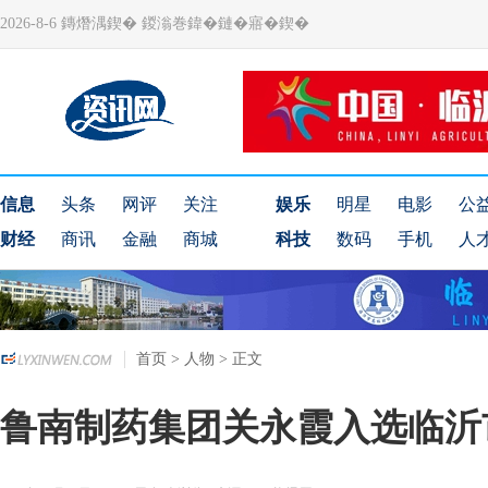
2026-8-6 鏄熸湡鍥� 鍐滃巻鍏�鏈�寤�鍥�
信息
头条
网评
关注
娱乐
明星
电影
公
财经
商讯
金融
商城
科技
数码
手机
人
首页
>
人物
> 正文
鲁南制药集团关永霞入选临沂