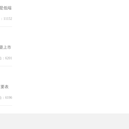
是低端
：11152
暨上市
：6201
重要表
：6196