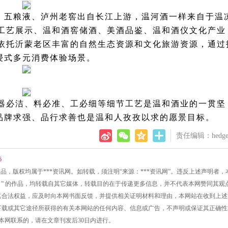
畔，五粮液、泸州老窖出自长江上游，温河酒一样来自于温
工艺展示、温和酒窖储酒、美酒品鉴、温和酒仪文化产业
依托沂蒙老区丰富的自然生态资源和文化旅游资源，通过
浸式多元消费体验场景。
器必洁、料必准、工必细等细节工艺是温和酒业的一贯坚
、品牌求强、品行求善也是温和人孜孜以求的愿景目标。
责任编辑：hedge
6
的所有作品，版权均属于***资讯网。如转载，须注明“来源：***资讯网”。违反上述声明者
讯网网）” 的作品，均转载自其它媒体，转载目的在于传递更多信息，并不代表本网赞同其观
侵犯其合法权益，应及时向本网书面反馈，并提供相关证明材料和理由，本网站在收到上
接、下载或其它途径所获得的有关本网站的任何内容、信息或广告，不声明或保证其正确
同本网联系的，请在文章刊发后30日内进行。