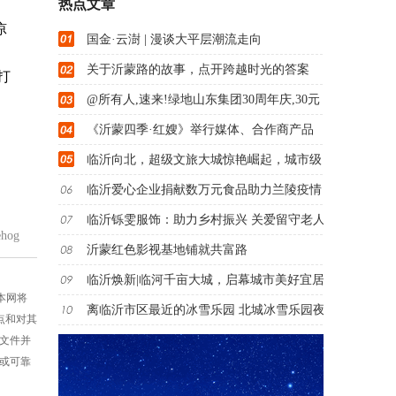
热点文章
凉
国金·云澍 | 漫谈大平层潮流走向
关于沂蒙路的故事，点开跨越时光的答案
打
@所有人,速来!绿地山东集团30周年庆,30元
《沂蒙四季·红嫂》举行媒体、合作商产品
临沂向北，超级文旅大城惊艳崛起，城市级
临沂爱心企业捐献数万元食品助力兰陵疫情
临沂铄雯服饰：助力乡村振兴 关爱留守老人
hog
沂蒙红色影视基地铺就共富路
临沂焕新|临河千亩大城，启幕城市美好宜居
，本网将
离临沂市区最近的冰雪乐园 北城冰雪乐园夜
点和对其
述文件并
性或可靠