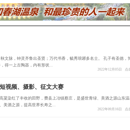
千秋文脉，钟灵齐鲁出圣贤；万代书香，毓秀琅琊多名士。 孔子有圣德，
得一上古陶器，内有形状...
2022年12月05日
点击
届短视频、摄影、征文大赛
高粱染红了丰收的田野，费县上冶镇蔡庄，是盛世青绿、美酒之源山东温
美酒之源，提高世界长寿之...
2022年09月16日
点击