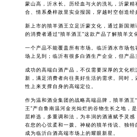
蒙山高，沂水长。历经血与火的洗礼，沂蒙精
合、情系桑梓故里实业报国，穿越时空创造经
新上市的羵羊酒王立足沂蒙文化，通过新国潮
的消费者通过“羵羊酒王”这款产品了解羵羊文
一个产品不能覆盖所有市场。临沂酒水市场包
场上见到；临沂有很多白酒生产企业，但产品
成功的高端白酒产品，不仅需要深厚的文化积
新，满足消费者向往美好生活的需求。同时，
性上来支撑自身的高端定位。
作为温和酒业集团的战略高端品牌，羵羊酒王“
王”产自鲁南温河金光灿烂的谷物生长之地，
层粹选，多重调和法，为丰润的酒液赋予灵感
在您的心弦柔和一拨。神秘的羵羊传说、独特
成为临沂白酒高端市场上的耀眼新星。