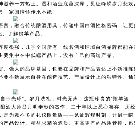
神滋养一方热土。温和酒业底蕴深厚，见证峥嵘岁月悲欢
典，家国情怀传承不绝。
语言，融合传统酿酒用具，传递中国白酒性格密码，让更
化、了解羵羊产品。
容度很强，几乎全国所有一线名酒和区域白酒品牌都能在
主要集中在中低端产品上，没有自己的高端产品。
淀、强大的品牌基因，也要在品牌和产品表达上不断推陈
还要不断展示自身在酿造技艺、产品设计上的独特性、稀
自带光环”。岁月洗礼，时光无声，这瓶珍贵的“羵羊酒
是酿酒大师吕月明奉献的杰作。二十年以上悉心窖存，历
，是为数不多的礼仪限量版——见证辉煌时刻，开启一瞬
的产品设计、精益求精的酒质、更高更严的品质管控，迅