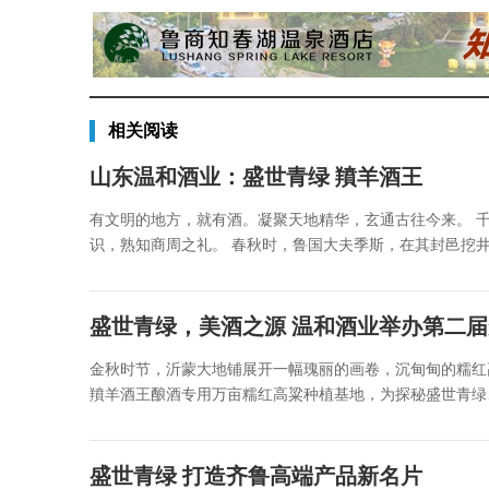
相关阅读
山东温和酒业：盛世青绿 羵羊酒王
有文明的地方，就有酒。凝聚天地精华，玄通古往今来。 
识，熟知商周之礼。 春秋时，鲁国大夫季斯，在其封邑挖井，
盛世青绿，美酒之源 温和酒业举办第二
金秋时节，沂蒙大地铺展开一幅瑰丽的画卷，沉甸甸的糯红
羵羊酒王酿酒专用万亩糯红高粱种植基地，为探秘盛世青绿、
盛世青绿 打造齐鲁高端产品新名片