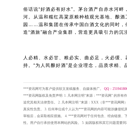
俗话说“好酒必有好水”。茅台酒产自赤水河
河。从温和糯红高粱原粮种植观光基地、酿酒
园……温和集团在传承中国白酒文化的同时，
造“酒旅”融合产业集群，营造更具吸引力的沉
人必精、水必甘、粮必实、曲必足，火必缓、
持。“为人民酿好酒”是企业理念，品质求精
***资讯网可为客户提供软文发稿服务、自媒体推广。
QQ：25194180
***资讯网版权及免责声明: 1. 凡本网注明“来源：***资讯网” 
追究其相关法律责任。 2. 凡本网注明 “来源：XXX（非***资
真实性负责。 3. 任何单位或个人认为***资讯网的内容可能涉嫌
审核后，会采取相应措施。 4. ***资讯网对于任何包含、经由链
性。用户自行承担使用本网站的风险。 5. 如因版权和其它问题需要