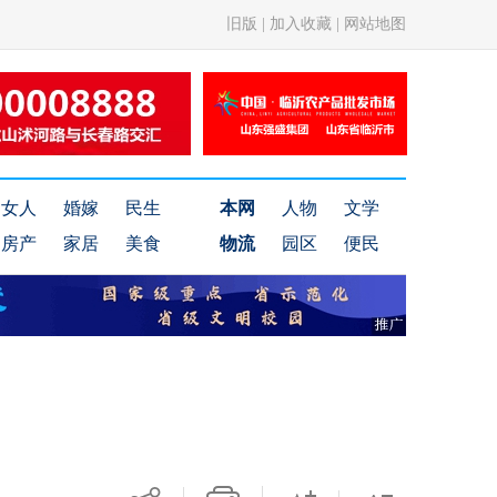
旧版
|
加入收藏
|
网站地图
女人
婚嫁
民生
本网
人物
文学
房产
家居
美食
物流
园区
便民