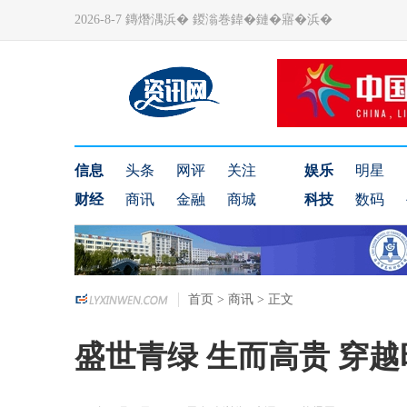
2026-8-7 鏄熸湡浜� 鍐滃巻鍏�鏈�寤�浜�
信息
头条
网评
关注
娱乐
明星
财经
商讯
金融
商城
科技
数码
首页
>
商讯
> 正文
盛世青绿 生而高贵 穿