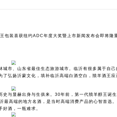
酒王包装喜获纽约ADC年度大奖暨上市新闻发布会即将隆
林城市、山东省最佳生态旅游城市。临沂有很多属于自己
为了弘扬沂蒙文化，填补临沂高端白酒空白，羵羊酒王应
历史与显赫出身与生俱来。30年前，第一代羵羊醇王诞
临沂最高端的地方名酒，是当时高端消费产品的心智首选
手好酒，一瓶难求。