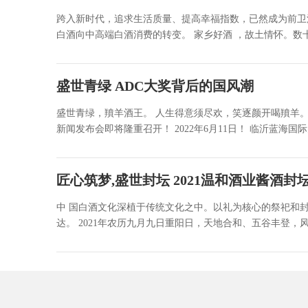
跨入新时代，追求生活质量、提高幸福指数，已然成为前卫
白酒向中高端白酒消费的转变。 家乡好酒 ，故土情怀。数十
盛世青绿 ADC大奖背后的国风潮
盛世青绿，羵羊酒王。 人生得意须尽欢，笑逐颜开喝羵羊。
新闻发布会即将隆重召开！ 2022年6月11日！ 临沂蓝海国际
匠心筑梦,盛世封坛 2021温和酒业酱酒封
中 国白酒文化深植于传统文化之中。以礼为核心的祭祀和
达。 2021年农历九月九日重阳日，天地合和、五谷丰登，风