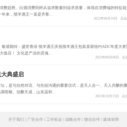
消费趋势。白酒消费同样从追求数量到追求质量，体现在消费端的特征就
年来，羵羊酒王一直是齐鲁...
2022年06月10日
点击
 敬请期待：盛世青绿 羵羊酒王庆祝羵羊酒王包装喜获纽约ADC年度大奖
大饭店！ 文化是产业的灵魂...
2022年06月06日
点击
坛大典盛启
封坛，是与自然对话、与先祖沟通的重要仪式，是天人合一、天人共酿的
调雨顺、佳酿天成，山东温和...
2021年10月15日
点击
|
|
|
|
|
关于我们
广告合作
工作机会
战略合作
微信合作
媒体矩阵