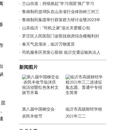
离
兰山街道：持续掀起“学习强国”推广学习
鲁南制药篮球队在山东省行业体协杯三对三
鲁南制药集团举行群策群力研讨会暨2023年
多
山东临沂：“司机之家”送出关爱暖心包
罗庄区人民医院门诊医技病房综合楼顺利封
春天气息渐浓，临沂万物复苏
市
司机服务区突发心脏病 临沂交通运输执法人
出
新闻图片
缺
经层
第八届中国柳交会·
临沂市高级财经学校
，
农民丰收节
2021年三二
速