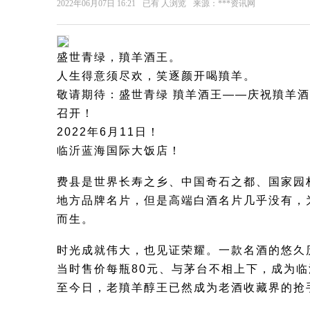
2022年06月07日 16:21
已有
人浏览
来源：***资讯网
盛世青绿，羵羊酒王。
人生得意须尽欢，笑逐颜开喝羵羊。
敬请期待：盛世青绿 羵羊酒王——庆祝羵羊
召开！
2022年6月11日！
临沂蓝海国际大饭店！
费县是世界长寿之乡、中国奇石之都、国家园
地方品牌名片，但是高端白酒名片几乎没有，
而生。
时光成就伟大，也见证荣耀。一款名酒的悠久
当时售价每瓶80元、与茅台不相上下，成为
至今日，老羵羊醇王已然成为老酒收藏界的抢